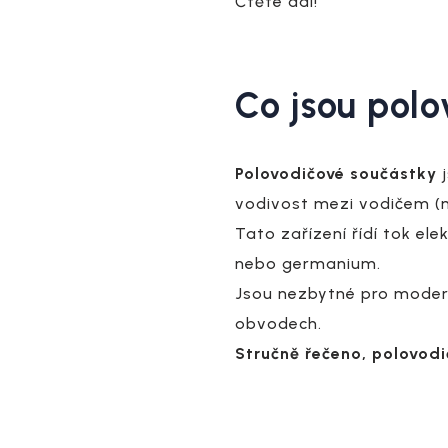
Čtěte dál!
Co jsou pol
Polovodičové součástky
j
vodivost mezi vodičem (n
Tato zařízení řídí tok el
nebo germanium.
Jsou nezbytné pro modern
obvodech.
Stručně řečeno, polovodi