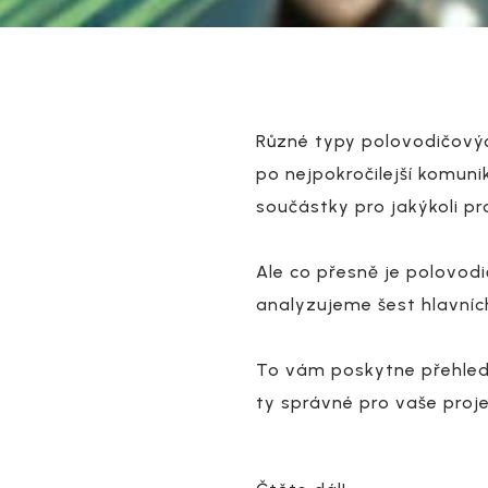
Různé typy polovodičovýc
po nejpokročilejší komun
součástky pro jakýkoli pr
Ale co přesně je polovodi
analyzujeme šest hlavních
To vám poskytne přehled
ty správné pro vaše proje