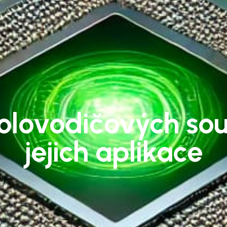
olovodičových so
jejich aplikace