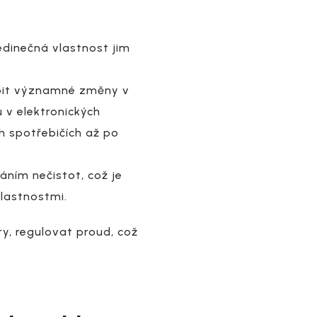
jedinečná vlastnost jim
bit významné změny v
nu v elektronických
h spotřebičích až po
áním nečistot, což je
vlastnostmi.
y, regulovat proud, což