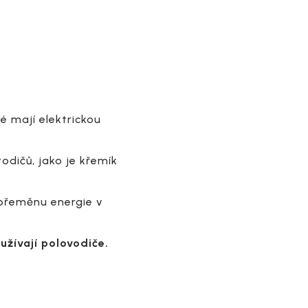
é mají elektrickou
odičů, jako je křemík
 přeměnu energie v
užívají polovodiče.