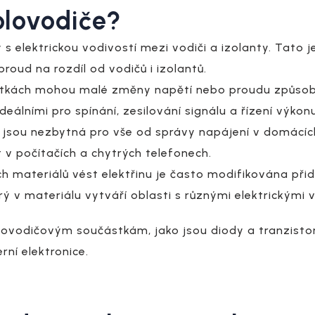
olovodiče?
 s elektrickou vodivostí mezi vodiči a izolanty. Tato 
proud na rozdíl od vodičů i izolantů.
stkách mohou malé změny napětí nebo proudu způso
 ideálními pro spínání, zesilování signálu a řízení výko
 jsou nezbytná pro vše od správy napájení v domácíc
 v počítačích a chytrých telefonech.
 materiálů vést elektřinu je často modifikována přid
ý v materiálu vytváří oblasti s různými elektrickými 
lovodičovým součástkám, jako jsou diody a tranzistor
rní elektronice.