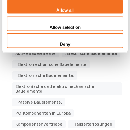
Allow all
Tags
Allow selection
Halbleiterunternehmen,
Elektronikfertigungsdienstleister,
Deny
Aktive Bauelemente
, Elektrische Bauelemente
, Elektromechanische Bauelemente
, Elektronische Bauelemente,
Elektronische und elektromechanische
Bauelemente
, Passive Bauelemente,
PC-Komponenten in Europa
Komponentenvertriebe
, Halbleiterlösungen