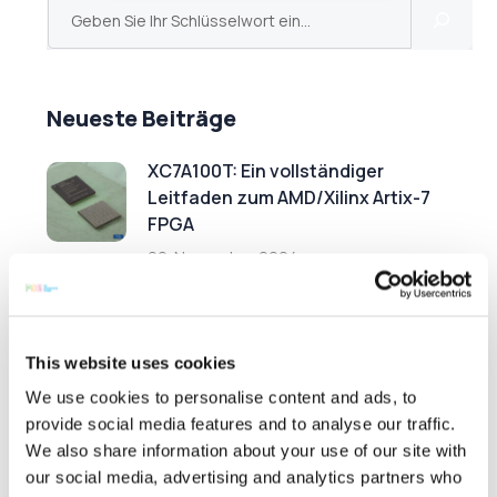
Neueste Beiträge
XC7A100T: Ein vollständiger
Leitfaden zum AMD/Xilinx Artix-7
FPGA
29. November 2024
FPGAs für KI: Warum KI-
This website uses cookies
Anwendungen die Nachfrage nach
FPGAs ankurbeln
We use cookies to personalise content and ads, to
provide social media features and to analyse our traffic.
30. Oktober 2024
We also share information about your use of our site with
our social media, advertising and analytics partners who