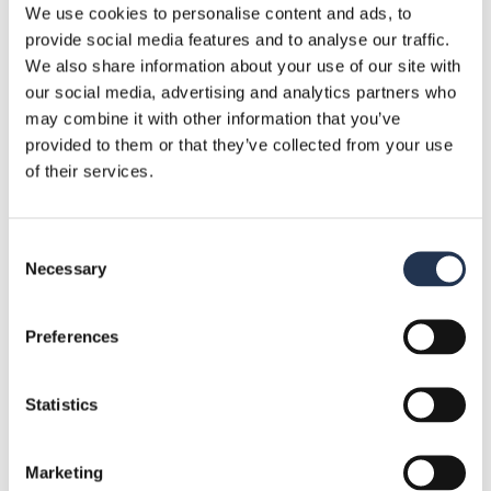
We use cookies to personalise content and ads, to
6 tipos de dispositivos
provide social media features and to analyse our traffic.
semiconductores y sus aplicaciones
We also share information about your use of our site with
11 de octubre de 2024
our social media, advertising and analytics partners who
may combine it with other information that you’ve
provided to them or that they’ve collected from your use
of their services.
Categorías
Componentes
Consent
10
Necessary
Selection
Eventos
1
Preferences
Noticias de la industria
10
Statistics
Calidad y certificaciones
4
Recursos
5
Marketing