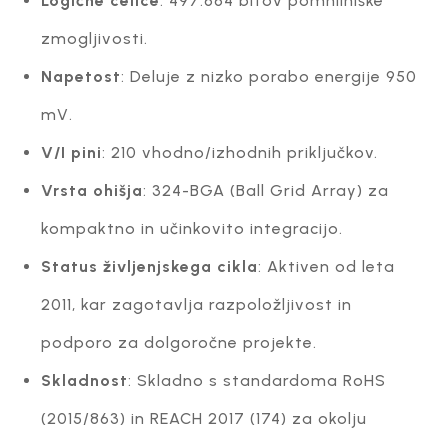
Logične celice
: 497.664 bitov pomnilniške
zmogljivosti.
Napetost
: Deluje z nizko porabo energije 950
mV.
V/I pini
: 210 vhodno/izhodnih priključkov.
Vrsta ohišja
: 324-BGA (Ball Grid Array) za
kompaktno in učinkovito integracijo.
Status življenjskega cikla
: Aktiven od leta
2011, kar zagotavlja razpoložljivost in
podporo za dolgoročne projekte.
Skladnost
: Skladno s standardoma RoHS
(2015/863) in REACH 2017 (174) za okolju