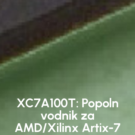
XC7A100T: Popoln
vodnik za
AMD/Xilinx Artix-7