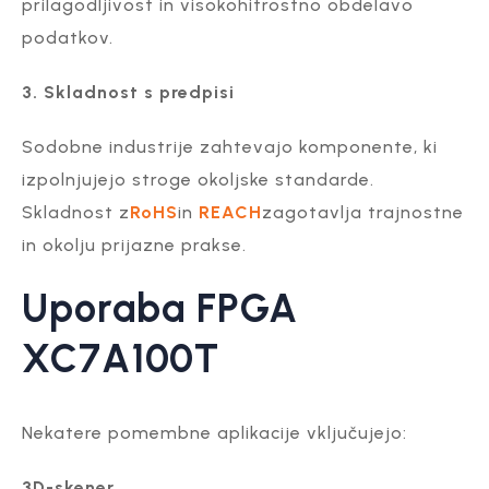
prilagodljivost in visokohitrostno obdelavo
podatkov.
3. Skladnost s predpisi
Sodobne industrije zahtevajo komponente, ki
izpolnjujejo stroge okoljske standarde.
Skladnost z
RoHS
in
REACH
zagotavlja trajnostne
in okolju prijazne prakse.
Uporaba FPGA
XC7A100T
Nekatere pomembne aplikacije vključujejo:
3D-skener