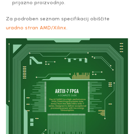
prijazno proizvodnjo.
Za podroben seznam specifikacij obiščite
uradno stran AMD/Xilinx
.