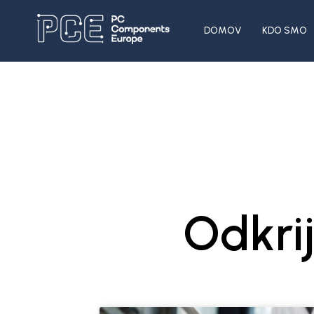
DOMOV
KDO SMO
Odkri