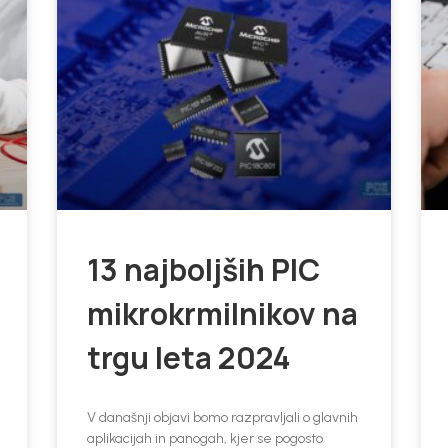
13 najboljših PIC
mikrokrmilnikov na
trgu leta 2024
V današnji objavi bomo razpravljali o glavnih
aplikacijah in panogah, kjer se pogosto