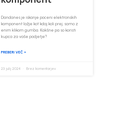
Dandanes je iskanje poceni elektronskih
komponent lažje kot kdaj koli prej, samo z
enim klikom gumba. Kakšne pa so koristi
kupca za vaše podjetje?
PREBERI VEČ »
23. julij 2024
Brez komentarjev