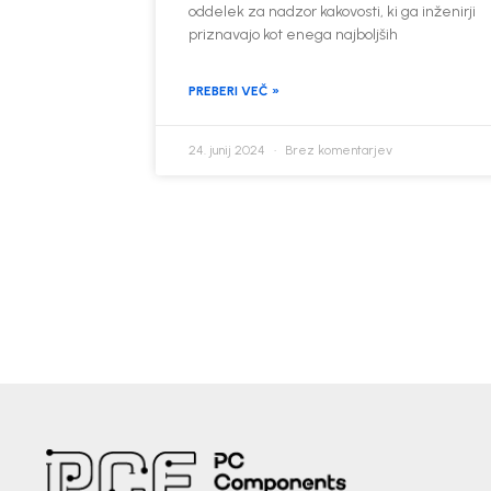
oddelek za nadzor kakovosti, ki ga inženirji
priznavajo kot enega najboljših
PREBERI VEČ »
24. junij 2024
Brez komentarjev