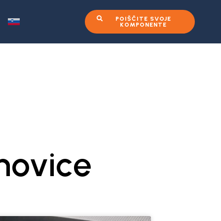
POIŠČITE SVOJE
KOMPONENTE
novice