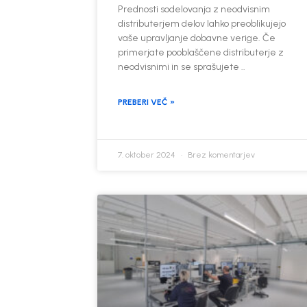
Prednosti sodelovanja z neodvisnim
distributerjem delov lahko preoblikujejo
vaše upravljanje dobavne verige. Če
primerjate pooblaščene distributerje z
neodvisnimi in se sprašujete ..
PREBERI VEČ »
7. oktober 2024
Brez komentarjev