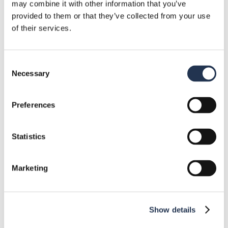
6 typer av halvledarkomponenter och
may combine it with other information that you’ve
deras tillämpningar
provided to them or that they’ve collected from your use
of their services.
11 oktober 2024
Consent
Necessary
Kategorier
Selection
Komponenter
10
Preferences
Händelser
1
Statistics
Branschnyheter
10
Marketing
Kvalitet och certifieringar
4
Resurser
5
Show details