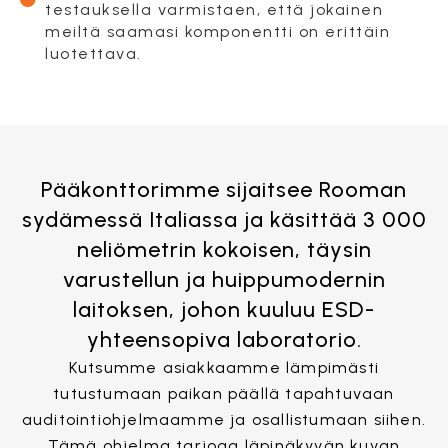
testauksella varmistaen, että jokainen
meiltä saamasi komponentti on erittäin
luotettava.
Pääkonttorimme sijaitsee Rooman
sydämessä Italiassa ja käsittää 3 000
neliömetrin kokoisen, täysin
varustellun ja huippumodernin
laitoksen, johon kuuluu ESD-
yhteensopiva laboratorio.
Kutsumme asiakkaamme lämpimästi
tutustumaan paikan päällä tapahtuvaan
auditointiohjelmaamme ja osallistumaan siihen.
Tämä ohjelma tarjoaa läpinäkyvän kuvan