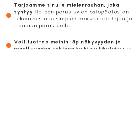
Tarjoamme sinulle mielenrauhan, joka
syntyy
tietoon perustuvien ostopäätösten
tekemisestä uusimpien markkinatietojen ja
trendien perusteella.
Voit luottaa meihin läpinäkyvyyden ja
rehellisyyden suhteen
kaikissa liiketoimissa.
Älä osta pelkkiä
komponentteja,
vaan investoi luotettavaan
kumppaniin.
Tuotantosi on meille