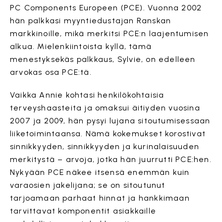
PC Components Europeen (PCE). Vuonna 2002
hän palkkasi myyntiedustajan Ranskan
markkinoille, mikä merkitsi PCE:n laajentumisen
alkua. Mielenkiintoista kyllä, tämä
menestyksekäs palkkaus, Sylvie, on edelleen
arvokas osa PCE:tä.
Vaikka Annie kohtasi henkilökohtaisia ​​
terveyshaasteita ja omaksui äitiyden vuosina
2007 ja 2009, hän pysyi lujana sitoutumisessaan
liiketoimintaansa. Nämä kokemukset korostivat
sinnikkyyden, sinnikkyyden ja kurinalaisuuden
merkitystä – arvoja, jotka hän juurrutti PCE:hen.
Nykyään PCE näkee itsensä enemmän kuin
varaosien jakelijana; se on sitoutunut
tarjoamaan parhaat hinnat ja hankkimaan
tarvittavat komponentit asiakkaille