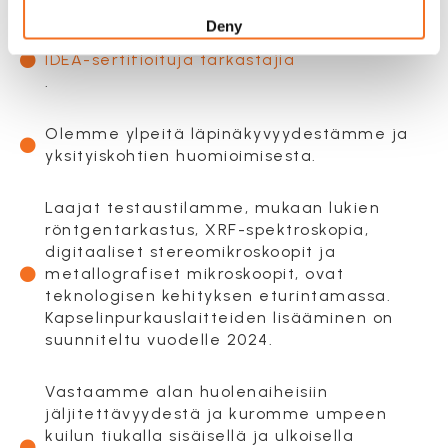
Deny
Laadunvalvontateknikkomme ovat
IDEA-sertifioituja tarkastajia
.
Olemme ylpeitä läpinäkyvyydestämme ja
yksityiskohtien huomioimisesta.
Laajat testaustilamme, mukaan lukien
röntgentarkastus, XRF-spektroskopia,
digitaaliset stereomikroskoopit ja
metallografiset mikroskoopit, ovat
teknologisen kehityksen eturintamassa.
Kapselinpurkauslaitteiden lisääminen on
suunniteltu vuodelle 2024.
Vastaamme alan huolenaiheisiin
jäljitettävyydestä ja kuromme umpeen
kuilun tiukalla sisäisellä ja ulkoisella