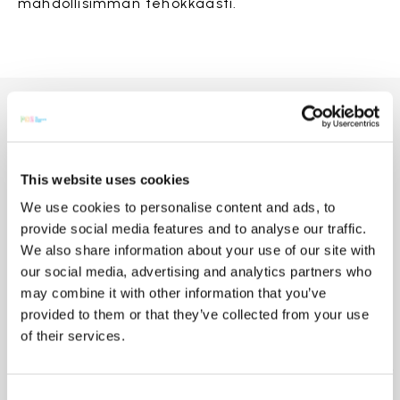
mahdollisimman tehokkaasti.
Huippuosaamisen ohjaamana
ja intohimon yhdistämänä:
This website uses cookies
tiimimme on palveluksessasi.
We use cookies to personalise content and ads, to
Tarjoamme kattavaa teknistä tukea koko
provide social media features and to analyse our traffic.
Olemme valmiita auttamaan
prosessin ajan.
We also share information about your use of our site with
sinua valitsemaan oikeat komponentit,
our social media, advertising and analytics partners who
ratkaisemaan mahdolliset ongelmat ja
may combine it with other information that you’ve
provided to them or that they’ve collected from your use
tarjoamaan nopeaa myynnin jälkeistä
of their services.
tukea.
Tyytyväisyytesi ja projektisi
onnistuminen on meille ensisijaisen tärkeää.
Consent