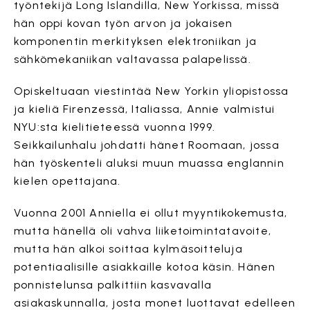
työntekijä Long Islandilla, New Yorkissa, missä
hän oppi kovan työn arvon ja jokaisen
komponentin merkityksen elektroniikan ja
sähkömekaniikan valtavassa palapelissä.
Opiskeltuaan viestintää New Yorkin yliopistossa
ja kieliä Firenzessä, Italiassa, Annie valmistui
NYU:sta kielitieteessä vuonna 1999.
Seikkailunhalu johdatti hänet Roomaan, jossa
hän työskenteli aluksi muun muassa englannin
kielen opettajana.
Vuonna 2001 Anniella ei ollut myyntikokemusta,
mutta hänellä oli vahva liiketoimintatavoite,
mutta hän alkoi soittaa kylmäsoitteluja
potentiaalisille asiakkaille kotoa käsin. Hänen
ponnistelunsa palkittiin kasvavalla
asiakaskunnalla, josta monet luottavat edelleen