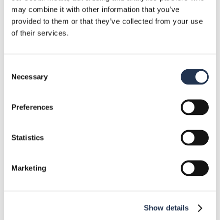
njihove uporabe
may combine it with other information that you’ve
provided to them or that they’ve collected from your use
11. oktober 2024
of their services.
Kategorije
Consent
Necessary
Selection
Komponente
10
Preferences
Dogodki
1
Statistics
Novice iz industrije
10
Kakovost in certifikati
4
Marketing
Viri
5
Show details