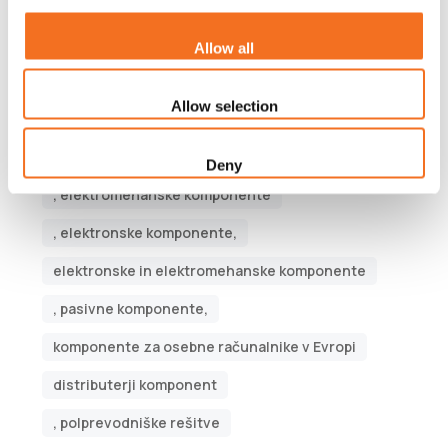
Oznake
Allow all
Polprevodniška podjetja,
Allow selection
storitvena podjetja za proizvodnjo elektronike,
aktivne komponente
, električne komponente
Deny
, elektromehanske komponente
, elektronske komponente,
elektronske in elektromehanske komponente
, pasivne komponente,
komponente za osebne računalnike v Evropi
distributerji komponent
, polprevodniške rešitve