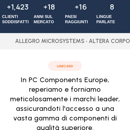
+
1,500
+
22
+
20
10
CLIENTI
ANNI SUL
PAESI
LINGUE
SODDISFATTI
MERCATO
RAGGIUNTI
PARLATE
EGRO MICROSYSTEMS • ALTERA CORPORATION • ANA
LINECARD
In PC Components Europe,
reperiamo e forniamo
meticolosamente i marchi leader,
assicurandoti l'accesso a una
vasta gamma di componenti di
qualità superiore.