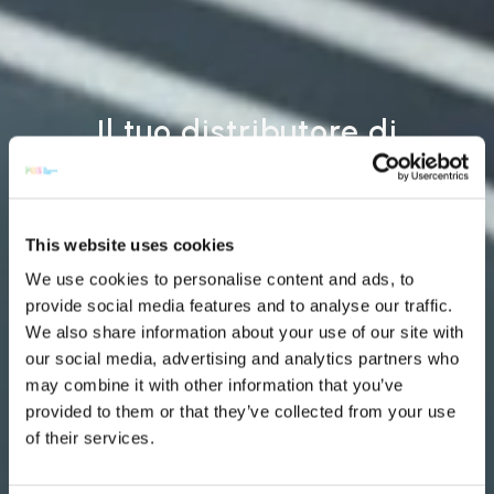
Il tuo distributore di
componenti elettronici ed
elettromeccanici per qualità
e convenienza
This website uses cookies
We use cookies to personalise content and ads, to
La nostra esperienza dal 2001 garantisce
provide social media features and to analyse our traffic.
prezzi competitivi e una comunicazione
We also share information about your use of our site with
chiara.
our social media, advertising and analytics partners who
may combine it with other information that you’ve
provided to them or that they’ve collected from your use
SCOPRI CHI SIAMO
of their services.
CERCA COMPONENTI