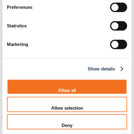
in grado di soddisfare
Preferences
le esigenze dei nostri
clienti. Il controllo
qualità è un elemento
Statistics
chiave della nostra
attività e ci
Marketing
impegniamo a
garantire la massima
affidabilità in ogni
Show details
fase del processo.
PCE ha implementato
Allow all
lo standard IDEA STD-
1010-B, riconosciuto a
Allow selection
livello globale come il
principale standard
per le ispezioni in
Deny
ingresso nell’industria