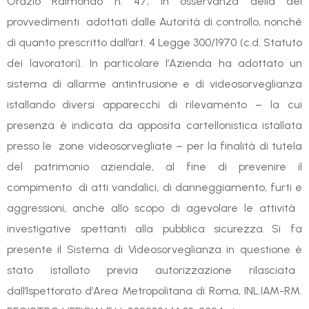
Orazio Raimondo n. 47, in osservanza della dei
provvedimenti adottati dalle Autorità di controllo, nonché
di quanto prescritto dall’art. 4 Legge 300/1970 (c.d. Statuto
dei lavoratori). In particolare l’Azienda ha adottato un
sistema di allarme antintrusione e di videosorveglianza
istallando diversi apparecchi di rilevamento – la cui
presenza è indicata da apposita cartellonistica istallata
presso le zone videosorvegliate – per la finalità di tutela
del patrimonio aziendale, al fine di prevenire il
compimento di atti vandalici, di danneggiamento, furti e
aggressioni, anche allo scopo di agevolare le attività
investigative spettanti alla pubblica sicurezza. Si fa
presente il Sistema di Videosorveglianza in questione è
stato istallato previa autorizzazione rilasciata
dall’Ispettorato d’Area Metropolitana di Roma, INL.IAM-RM.