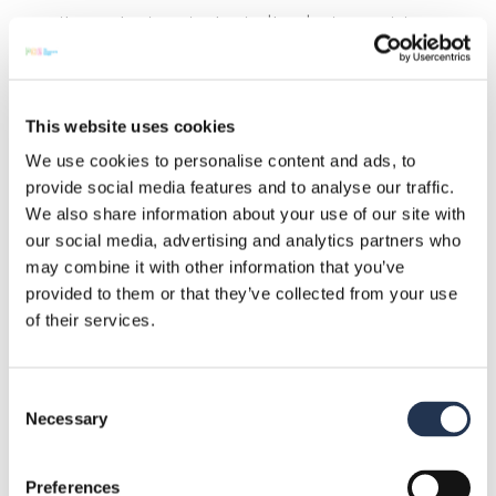
appositamente incaricato; inoltre le immagini possono
essere visualizzate dall’addetto esterno alla vigilanza;
– è vietato a chiunque l’accesso alle registrazioni in
remoto, salvo che nei casi previsti dalla legge in materia
This website uses cookies
di illeciti penali; solo in caso di richiesta da parte delle
We use cookies to personalise content and ads, to
autorità di pubblica sicurezza è consentito agli incaricati
provide social media features and to analyse our traffic.
We also share information about your use of our site with
consegnare i supporti informatici che contengono le
our social media, advertising and analytics partners who
registrazioni;
may combine it with other information that you’ve
– i supporti con cui vengono registrati e conservati i dati
provided to them or that they’ve collected from your use
personali (immagini video riprese dalle telecamere) sono
of their services.
situati in locali protetti e non accessibili se non dal
personale debitamente autorizzato all’accesso e
Consent
Necessary
incaricato del trattamento dei dati stessi (amministratore
Selection
unico della Società, responsabile dei lavoratori alla
videosorveglianza e, per le finalità connesse alle attività
Preferences