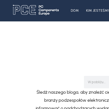
DOM
KIM JESTEŚM
Śledź naszego bloga, aby znaleźć c
branży podzespołów elektroniczn
informować o nadchodzących wydarze