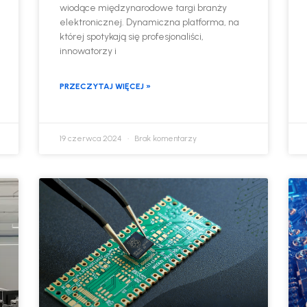
wiodące międzynarodowe targi branży
elektronicznej. Dynamiczna platforma, na
której spotykają się profesjonaliści,
innowatorzy i
PRZECZYTAJ WIĘCEJ »
19 czerwca 2024
Brak komentarzy