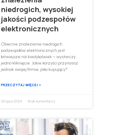
niedrogich, wysokiej
jakości podzespołów
elektronicznych
Obecnie znalezienie niedrogich
podzespołów elektronicznych jest
łatwiejsze niż kiedykolwiek – wystarczy
jedno kliknięcie. Jakie korzyści przynosisz
jednak swojej firmie, jako kupujący?
PRZECZYTAJ WIĘCEJ »
23 lipca 2024
Brak komentarzy