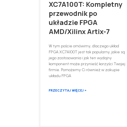
XC7A100T: Kompletny
przewodnik po
układzie FPGA
AMD/Xilinx Artix-7
W tym poście omówimy, dlaczego układ
FPGA XC7A100T jest tak popularny, jakie są
jego zastosowania i jak ten wydajny
komponent może przynieść korzyści Twojej
firmie. Pomożemy Ci również w zakupie
układu FPGA
PRZECZYTAJ WIĘCEJ »