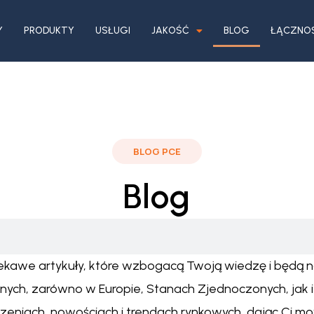
Y
PRODUKTY
USŁUGI
JAKOŚĆ
BLOG
ŁĄCZNO
BLOG PCE
Blog
iekawe artykuły, które wzbogacą Twoją wiedzę i będą 
ych, zarówno w Europie, Stanach Zjednoczonych, jak i
niach, nowościach i trendach rynkowych, dając Ci moż