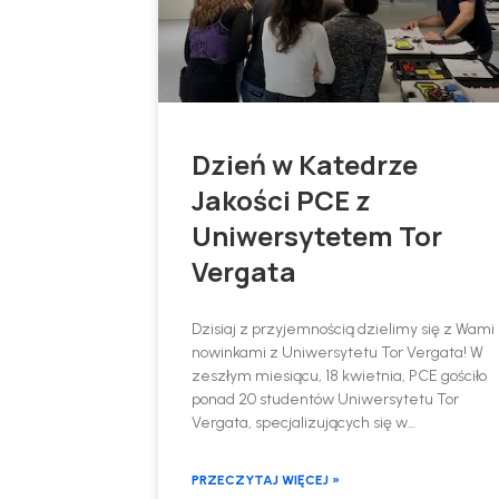
Dzień w Katedrze
Jakości PCE z
Uniwersytetem Tor
Vergata
Dzisiaj z przyjemnością dzielimy się z Wami
nowinkami z Uniwersytetu Tor Vergata! W
zeszłym miesiącu, 18 kwietnia, PCE gościło
ponad 20 studentów Uniwersytetu Tor
Vergata, specjalizujących się w…
PRZECZYTAJ WIĘCEJ »