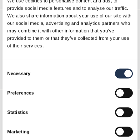
We use cookies to personalise content and ads, to
provide social media features and to analyse our traffic.
We also share information about your use of our site with
06
our social media, advertising and analytics partners who
may combine it with other information that you’ve
Przestarzałe i trudne do
provided to them or that they’ve collected from your use
of their services.
znalezienia komponenty
Znajdujemy przestarzałe lub starsze
Consent
podzespoły, których oficjalni dystrybutorzy już
Necessary
Selection
nie dostarczają.
Preferences
07
Statistics
Sprzedaż nadwyżek zapasów
Sprzedajemy Twoje nadwyżki magazynowe.
Marketing