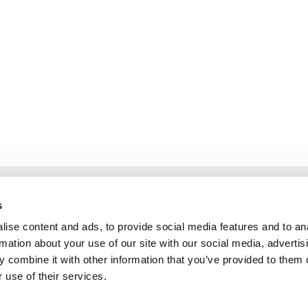
s
O nas
Usługi
Produkty
Polityka firmy
ise content and ads, to provide social media features and to an
Certyfikaty
Polityka prywatności
rmation about your use of our site with our social media, advertis
Dystrybutor podzespołów
Polityka plików cookie
 combine it with other information that you’ve provided to them o
 use of their services.
elektronicznych we
Kontakty
Włoszech
jakości
FAQ