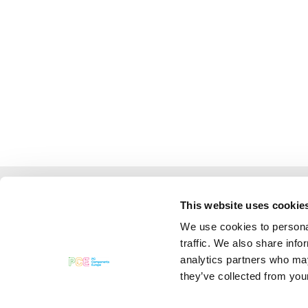
This website uses cookie
We use cookies to personal
traffic. We also share info
Pc Components Europe Srl
analytics partners who may
they’ve collected from your
Numer VAT
06785921005
Kapitał zakładowy 50 000,00 €