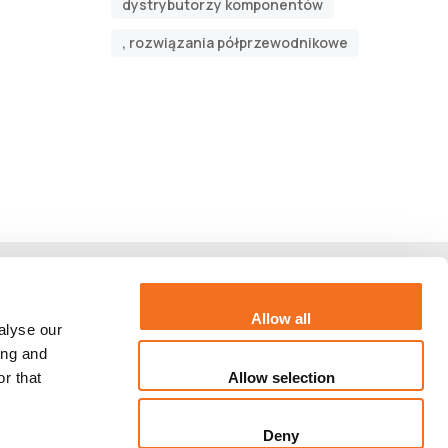
dystrybutorzy komponentów
, rozwiązania półprzewodnikowe
Allow all
Via Orazio Raimondo, 47 Rzym
alyse our
ing and
+39.06.7696.8780
Allow selection
r that
Deny