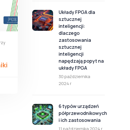
Układy FPGA dla
sztucznej
inteligencji:
dlaczego
zastosowania
rzy
sztucznej
inteligencji
napędzają popyt na
iki
układy FPGA
30 października
2024 r
6 typów urządzeń
półprzewodnikowych
i ich zastosowania
11 października 2024 r