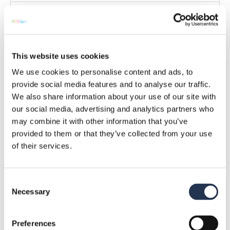
I componenti sono nuovi e originali?
Come gestite la garanzia per i
componenti?
This website uses cookies
Fornite tracciabilità?
We use cookies to personalise content and ads, to
provide social media features and to analyse our traffic.
Che tipo di ispezione in ingresso viene
effettuata?
We also share information about your use of our site with
our social media, advertising and analytics partners who
Avete un listino prezzi?
may combine it with other information that you’ve
provided to them or that they’ve collected from your use
Cosa intendete per tutti i componenti
of their services.
elettronici attivi e passivi?
Per quali marchi siete più competitivi?
Consent
Necessary
Selection
C'è un minimo d'ordine per l'acquisto?
Pianificate le consegne?
Preferences